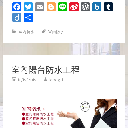
Facebook
Twitter
Email
Blogger
Line
Sina
WordPre
Box.n
Tu
Weibo
Diigo
分
享
室內防水
室內防水
室內陽台防水工程
10/19/2019
looogji