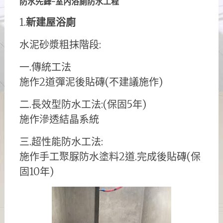
防水先鋒-室內浴廁防水工程
1.
新建屋浴廁
水泥砂漿粗抹階段:
一.傳統工法
施作2道彈泥後貼磚(不建議施作)
二.長效型防水工法:(保固5年)
施作滲透結晶系統
三.超性能防水工法:
施作手工聚脲防水塗料2道.完成後貼磚(保
固10年)