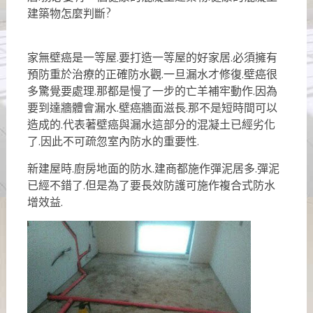
建築物怎麼判斷?
家無壁癌是一等屋.要打造一等屋的好家居.必須擁有
預防重於治療的正確防水觀.一旦漏水才修復.壁癌很
多驚覺要處理.那都是慢了一步的亡羊補牢動作.因為
要到達牆體會漏水.壁癌牆面滋長.那不是短時間可以
造成的.代表著壁癌與漏水這部分的混凝土已經劣化
了.因此不可疏忽室內防水的重要性.
新建屋時.廚房地面的防水.建商都施作彈泥居多.彈泥
已經不錯了.但是為了要長效防護可施作複合式防水
增效益.