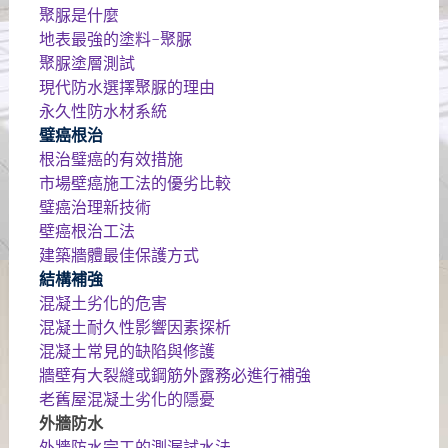
聚脲是什麼
地表最強的塗料-聚脲
聚脲塗層測試
現代防水選擇聚脲的理由
永久性防水材系統
璧癌根治
根治璧癌的有效措施
市場壁癌施工法的優劣比較
璧癌治理新技術
壁癌根治工法
建築牆體最佳保護方式
結構補強
混凝土劣化的危害
混凝土耐久性影響因素探析
混凝土常見的缺陷與修護
牆壁有大裂縫或鋼筋外露務必進行補強
老舊屋混凝土劣化的隱憂
外牆防水
外牆防水完工的測漏試水法