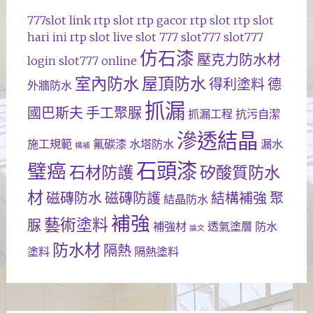
777slot
link rtp slot
rtp gacor
rtp slot
rtp slot
hari ini
rtp slot live
slot 777
slot777
slot777
仿石漆
壓克力防水材
login
slot777 online
室內防水
屋頂防水
得利塗料
德
外牆防水
抓漏
國巴斯夫
手工聚脲
抓漏工程
抗污自潔
滲透結晶
施工規範
氟碳漆
水塔防水
漏水
構補
石頭漆
璧癌
石材防護
矽酸質防水
材
磁磚防水
磁磚防護
結構補強
聚
結晶防水
補強
藝術塗料
脲
補強材
透氣塗層
防水
論文
防水材
隔熱
塗料
隔熱塗料