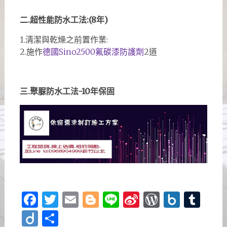
二.超性能防水工法:(8年)
1.清潔與乾燥之前置作業:
2.施作
德國Sino2500氟碳漆防護劑
2道
三.聚脲防水工法-10年保固
Facebook
Twitter
Email
Blogger
Line
Sina
WordPre
Box.n
Tu
Weibo
Diigo
分