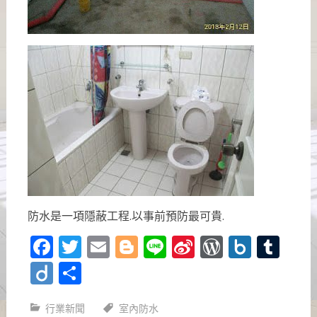
防水是一項隱蔽工程.以事前預防最可貴.
Facebook
Twitter
Email
Blogger
Line
Sina
WordPre
Box.n
Tu
Weibo
Diigo
分
享
行業新聞
室內防水