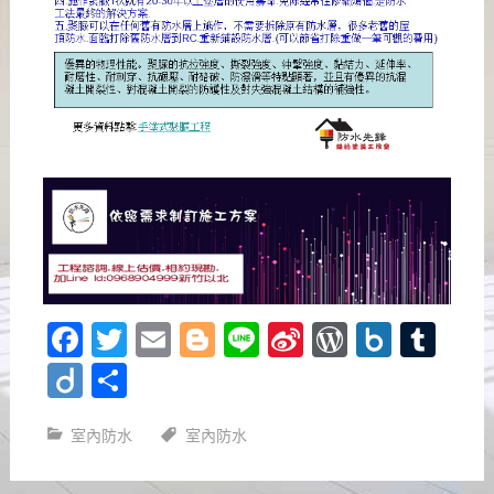
Facebook
Twitter
Email
Blogger
Line
Sina
WordPre
Box.n
Tu
Weibo
Diigo
分
享
室內防水
室內防水