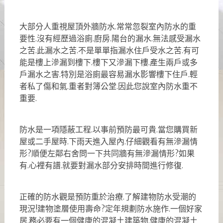
大部分人重視屋頂外牆防水.常常忽裂室內防水的重
要性.沒有經歷過浴廁.廚房.陽台的漏水.無法感受漏水
之苦.此漏水之苦.不是單單指漏水住戶受水之苦.有可
能是樓上滲漏到樓下.樓下又滲漏下樓.產生兩戶或多
戶漏水之害.特別是浴廁最容易漏水影響樓下住戶.輕
者私了傷和氣.重者對簿公堂.因此您說室內防水重不
重要.
防水是一項隱蔽工程.以事前預防最可貴.當您購買新
屋或二手屋時.下雨天進入屋內.仔細觀看有無滲漏情
形?順便左鄰右舍問一下共同牆有無滲漏情形?如果
有.心裡有譜.就要對漏水部分安排時間進行修復.
正確的防水觀是預防重於治療.了解建物防水受潮的
現況!建物塗層使用壽命?定年規劃防水施作.一個好家
居.務必要有一個健康的混凝土建築物.健康的混凝土