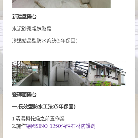
新建屋陽台
水泥砂漿粗抹階段
滲透結晶型防水系統(5年保固)
瓷磚面陽台
一.長效型防水工法:(5年保固)
1.清潔與乾燥之前置作業:
2.施作
德國SINO-1250油性石材防護劑