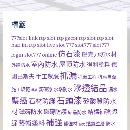
標籤
777slot
link rtp slot
rtp gacor
rtp slot
rtp slot
hari ini
rtp slot live
slot 777
slot777
slot777
仿石漆
壓克力防水材
login
slot777 online
室內防水
屋頂防水
得利塗料
德
外牆防水
抓漏
國巴斯夫
手工聚脲
抓漏工程
抗污自潔
滲透結晶
施工規範
氟碳漆
水塔防水
漏水
構補
石頭漆
璧癌
石材防護
矽酸質防水
材
磁磚防水
磁磚防護
結構補強
聚
結晶防水
補強
藝術塗料
脲
補強材
透氣塗層
防水
論文