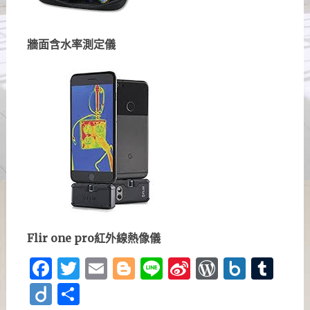
牆面含水率測定儀
Flir one pro紅外線熱像儀
Facebook
Twitter
Email
Blogger
Line
Sina
WordPre
Box.n
Tu
Weibo
Diigo
分