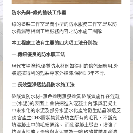
防水先鋒-綠的塗裝工作室
綠的塗裝工作室是間小型的防水服務工作室.是以防
水抓漏等相關工程服務內容之防水施工團隊
本工程
施
工法有主要的四大項工法分別為:
一.傳統優良的防水膜工法
現代市場塗料.優質防水材例如得利的倍剋漏應用..外
牆選擇得利的剋裂專家外牆漆.保固1-3年不等.
二.長效型滲透結晶防水施工法
矽酸質防水材-無色透明無膜透氣.矽酸質施作在混凝
土(水泥)的表面上.會快速進入混凝土內部.與混凝土
中未水化的水泥及部分水泥水化產物發生結晶滲透反
應.會產生CHS膠狀物質去填塞所有的毛孔，不斷充
填混凝土中的毛細通路。 而使混凝土緻密，增強了
抗滲水性能。最後與水泥結為一體.矽酸質結晶滲透