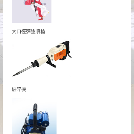
大口徑彈塗噴槍
破碎機