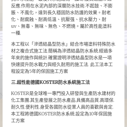
反應.作用在水泥內部的深層防水技術.不起鼓、不膨
脹、不風化，達到長久穩固防水防護的效果。耐老
化、耐腐蝕、耐高低溫、抗壓强、抗水壓力、耐
uv、無毒、無味、無色、不燃燒。屬於高性能塗料
一種.
本工程以「滲透結晶型防水」結合市場塗料特殊防水
材之複合式施工法.簡稱為滲透結晶防水系統.經過多
年來的施作與統計.確實證明滲透結晶型防水是一項
快速提升防水戰力與經久耐用的施工法. 此工法本工
程設定為5年的保固施工方案
三.超性能德國KOSTER防水系統施工法
KOSTER是全球唯一專門投入研發與生產防水建材的
化工集團.其生產發展之防水產品.具備高品質.高環保.
耐久性.便利性.身受各國防水從業人員的喜歡與肯定.
本工程將德國KOSTER防水系統.設定為10年保固施
工方案