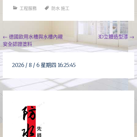
享
工程服務
防水 施工
Post
←
德國飲用水槽與水槽內襯
3D立體造型漆
→
安全認證塗料
navigation
2026 /
8 / 6
星期四
16:25:47